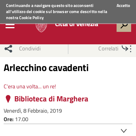
Regione Veneto
ACCEDI AI SERVIZI
Continuando a navigare questo sito acconsenti
Accetto
all'utilizzo dei cookie sul browser come descritto nella
nostra
Cookie Policy
Città di Venezia
Condividi
Correlati
Arlecchino cavadenti
C'era una volta... un re!
Biblioteca di Marghera
Venerdì, 8 Febbraio, 2019
Ore:
17.00