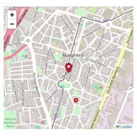
+
−
Leaflet