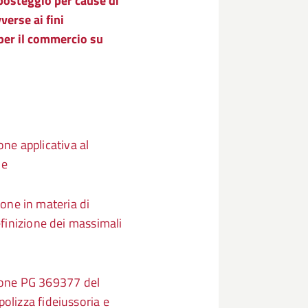
 posteggio per cause di
erse ai fini
 per il commercio su
e applicativa al
he
ne in materia di
efinizione dei massimali
one PG 369377 del
olizza fideiussoria e