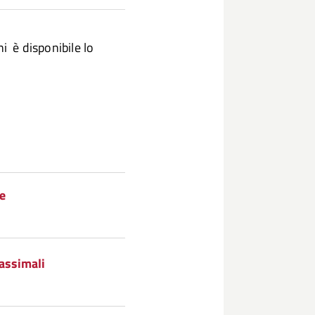
i è disponibile lo
e
massimali