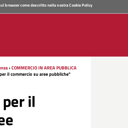
 sul browser come descritto nella nostra
Cookie Policy
enza
›
COMMERCIO IN AREA PUBBLICA
per il commercio su aree pubbliche"
per il
ee