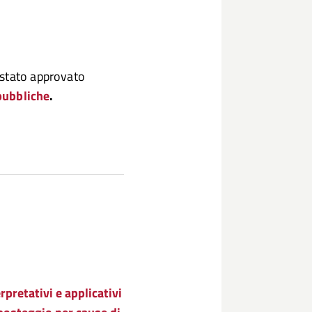
 stato approvato
pubbliche
.
retativi e applicativi