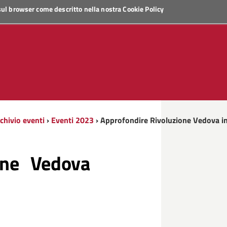
 sul browser come descritto nella nostra
Cookie Policy
chivio eventi
›
Eventi 2023
› Approfondire Rivoluzione Vedova i
one Vedova