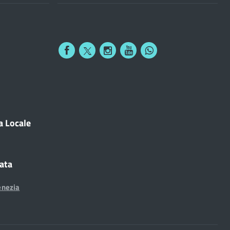
a Locale
cata
enezia