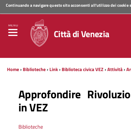
Continuando a navigare questo sito acconsenti all'utilizzo dei cookie
Regione Veneto
MENU
Città di Venezia
Home
›
Biblioteche
›
Link
›
Biblioteca civica VEZ
›
Attività
›
Ar
Approfondire Rivoluzi
in VEZ
Biblioteche