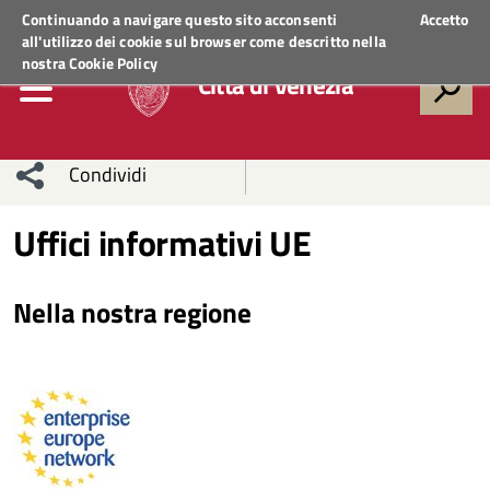
Regione Veneto
ACCEDI AI SERVIZI
Continuando a navigare questo sito acconsenti
Accetto
all'utilizzo dei cookie sul browser come descritto nella
nostra
Cookie Policy
Città di Venezia
Condividi
Condividi
Condividi
Uffici informativi UE
sui social
Condividi
su
Nella nostra regione
network
Facebook
Condividi
su
Condividi
Twitter
su
Facebook
su
Whatsapp