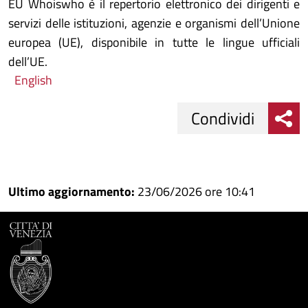
EU Whoiswho è il repertorio elettronico dei dirigenti e
servizi delle istituzioni, agenzie e organismi dell’Unione
europea (UE), disponibile in tutte le lingue ufficiali
dell’UE.
English
Condividi
Condividi
Condividi
su
Ultimo aggiornamento:
23/06/2026 ore 10:41
Facebook
Condividi
su
Condividi
Twitter
su
Google
su