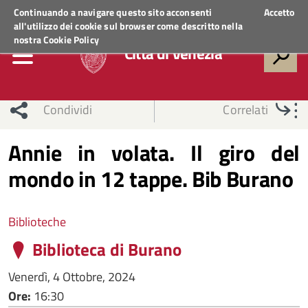
Regione Veneto
ACCEDI AI SERVIZI
Continuando a navigare questo sito acconsenti
Accetto
all'utilizzo dei cookie sul browser come descritto nella
nostra
Cookie Policy
Città di Venezia
Condividi
Correlati
Annie in volata. Il giro del
mondo in 12 tappe. Bib Burano
Biblioteche
Biblioteca di Burano
Venerdì, 4 Ottobre, 2024
Ore:
16:30