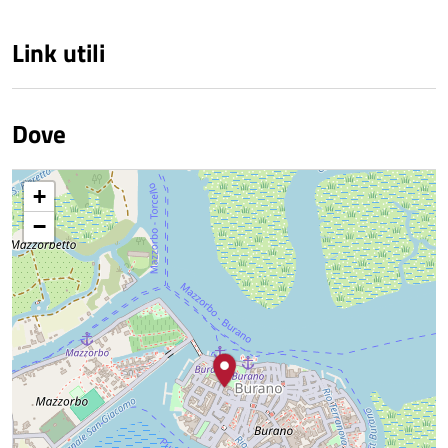
Link utili
Dove
+
−