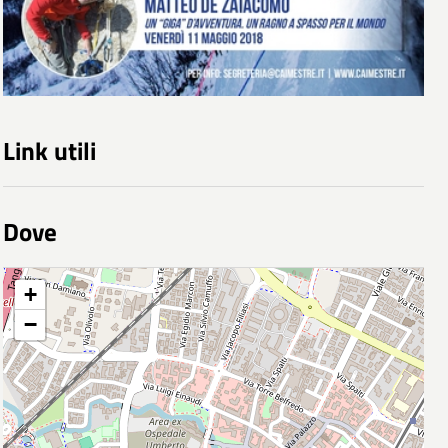
Link utili
Dove
+
−