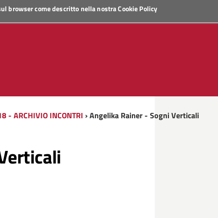
 sul browser come descritto nella nostra
Cookie Policy
18 - ARCHIVIO INCONTRI
› Angelika Rainer - Sogni Verticali
Verticali