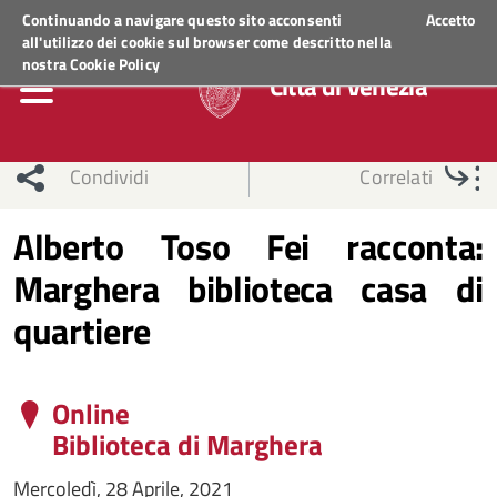
Regione Veneto
ACCEDI AI SERVIZI
Continuando a navigare questo sito acconsenti
Accetto
all'utilizzo dei cookie sul browser come descritto nella
nostra
Cookie Policy
Città di Venezia
Condividi
Correlati
Alberto Toso Fei racconta:
Marghera biblioteca casa di
quartiere
Online
Biblioteca di Marghera
Mercoledì, 28 Aprile, 2021