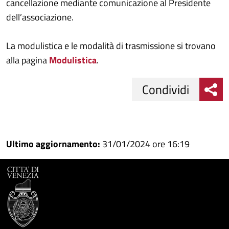
cancellazione mediante comunicazione al Presidente
dell’associazione.
La modulistica e le modalità di trasmissione si trovano
alla pagina
Modulistica
.
Condividi
Condividi
Condividi
su
Ultimo aggiornamento:
31/01/2024 ore 16:19
Facebook
Condividi
su
Condividi
Twitter
su
Google
su