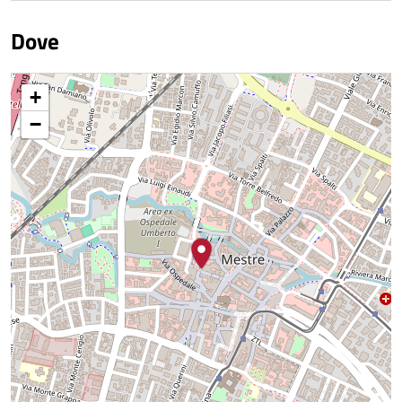
Dove
+
−