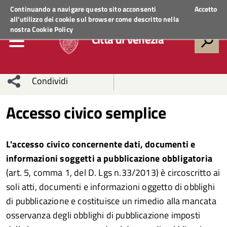
Regione Veneto
ACCEDI AI SERVIZI
Continuando a navigare questo sito acconsenti
Accetto
all'utilizzo dei cookie sul browser come descritto nella
nostra
Cookie Policy
Città di Venezia
Condividi
Condividi
Condividi
Accesso civico semplice
sui social
Condividi
su
L'a
ccesso civico concernente dati, documenti e
network
Facebook
Condividi
su
informazioni soggetti a pubblicazione obbligatoria
(art. 5, comma 1, del D. Lgs n.33/2013) è circoscritto ai
Condividi
Twitter
su
soli atti, documenti e informazioni oggetto di obblighi
Facebook
su
di pubblicazione e costituisce un rimedio alla mancata
osservanza degli obblighi di pubblicazione imposti
Whatsapp