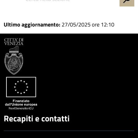
Condividi
su
Facebook
Condividi
su
Condividi
Twitter
su
Ultimo aggiornamento:
27/05/2025 ore 12:10
Google
su
Whatsapp
Plus
Recapiti e contatti