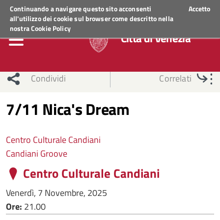
Regione Veneto
ACCEDI AI SERVIZI
Continuando a navigare questo sito acconsenti
Accetto
all'utilizzo dei cookie sul browser come descritto nella
nostra
Cookie Policy
Città di Venezia
Condividi
Correlati
7/11 Nica's Dream
Centro Culturale Candiani
Candiani Groove
Centro Culturale Candiani
Venerdì, 7 Novembre, 2025
Ore:
21.00