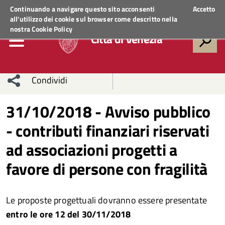
Regione Veneto
ACCEDI AI SERVIZI
Continuando a navigare questo sito acconsenti
Accetto
all'utilizzo dei cookie sul browser come descritto nella
nostra
Cookie Policy
Città di Venezia
Condividi
Condividi
Condividi
31/10/2018 - Avviso pubblico
- contributi finanziari riservati
sui social
Condividi
su
ad associazioni progetti a
network
Facebook
Condividi
su
favore di persone con fragilità
Condividi
Twitter
su
Facebook
su
Le proposte progettuali dovranno essere presentate
entro le ore 12 del 30/11/2018
Whatsapp