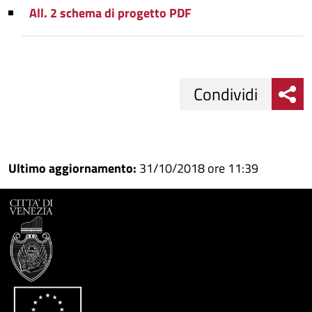
All. 2 schema di progetto PDF
Condividi
Condividi
Condividi
su
Ultimo aggiornamento:
31/10/2018 ore 11:39
Facebook
Condividi
su
Condividi
Twitter
su
Google
su
Whatsapp
Plus