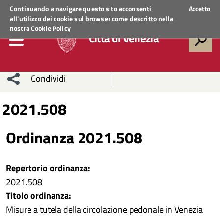
Regione Veneto
ACCEDI AI SERVIZI
Continuando a navigare questo sito acconsenti
Accetto
all'utilizzo dei cookie sul browser come descritto nella
nostra
Cookie Policy
Città di Venezia
Condividi
Condividi
Condividi
2021.508
sui social
Condividi
su
Ordinanza 2021.508
network
Facebook
Condividi
su
Repertorio ordinanza:
Condividi
Twitter
su
2021.508
Facebook
su
Titolo ordinanza:
Misure a tutela della circolazione pedonale in Venezia
Whatsapp