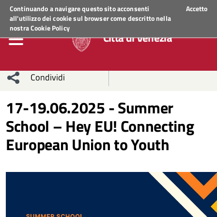
Regione Veneto
ACCEDI AI SERVIZI
Continuando a navigare questo sito acconsenti
Accetto
all'utilizzo dei cookie sul browser come descritto nella
nostra
Cookie Policy
Città di Venezia
Condividi
Condividi
Condividi
17-19.06.2025 - Summer
School – Hey EU! Connecting
sui social
Condividi
su
European Union to Youth
network
Facebook
Condividi
su
Condividi
Twitter
su
Facebook
su
Whatsapp