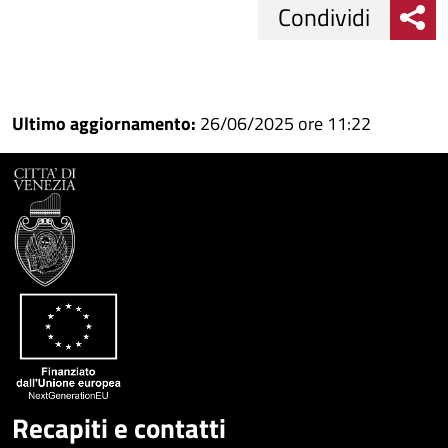
Condividi
Condividi
Condividi
su
Ultimo aggiornamento:
26/06/2025 ore 11:22
Facebook
Condividi
su
Condividi
Twitter
su
Google
su
Whatsapp
Plus
Recapiti e contatti