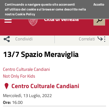
Regione Veneto
ACCEDI AI SERVIZI
Continuando a navigare questo sito acconsenti
Accetto
all'utilizzo dei cookie sul browser come descritto nella
nostra
Cookie Policy
Città di Venezia
Condividi
Correlati
13/7 Spazio Meraviglia
Centro Culturale Candiani
Not Only For Kids
Centro Culturale Candiani
Mercoledì, 13 Luglio, 2022
Ore:
16.00