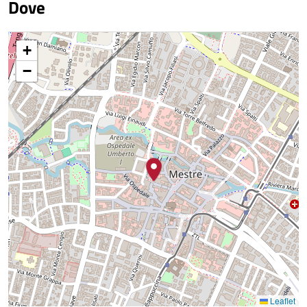
Dove
+
−
Leaflet