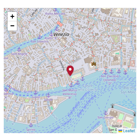
+
−
Leaflet