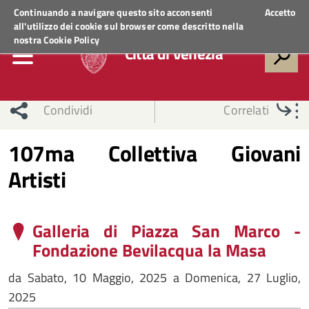
Regione Veneto
ACCEDI AI SERVIZI
Continuando a navigare questo sito acconsenti
Accetto
all'utilizzo dei cookie sul browser come descritto nella
nostra
Cookie Policy
Città di Venezia
Condividi
Correlati
107ma Collettiva Giovani
Artisti
Galleria di Piazza San Marco -
Fondazione Bevilacqua la Masa
da
Sabato, 10 Maggio, 2025
a
Domenica, 27 Luglio,
2025