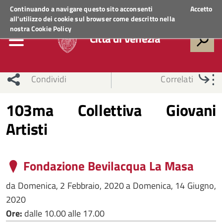
Regione Veneto
ACCEDI AI SERVIZI
Continuando a navigare questo sito acconsenti
Accetto
all'utilizzo dei cookie sul browser come descritto nella
nostra
Cookie Policy
Città di Venezia
Condividi
Correlati
103ma Collettiva Giovani
Artisti
Fondazione Bevilacqua La Masa
da
Domenica, 2 Febbraio, 2020
a
Domenica, 14 Giugno,
2020
Ore:
dalle 10.00 alle 17.00