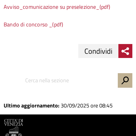
Avviso_comunicazione su preselezione_(pdf)
Bando di concorso _(pdf)
Condividi
Condividi
Condividi
su
Facebook
Condividi
su
Condividi
Twitter
su
Ultimo aggiornamento:
30/09/2025 ore 08:45
Google
su