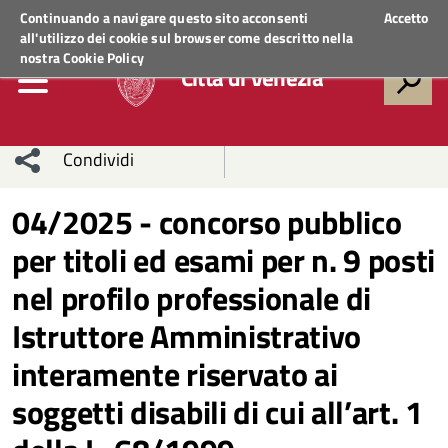
Regione Veneto
ACCEDI AI SERVIZI
Continuando a navigare questo sito acconsenti
Accetto
all'utilizzo dei cookie sul browser come descritto nella
nostra
Cookie Policy
Città di Venezia
Condividi
Condividi
Condividi
04/2025 - concorso pubblico
per titoli ed esami per n. 9 posti
sui social
Condividi
su
nel profilo professionale di
network
Facebook
Condividi
su
Istruttore Amministrativo
Condividi
Twitter
su
interamente riservato ai
Facebook
su
soggetti disabili di cui all’art. 1
Whatsapp