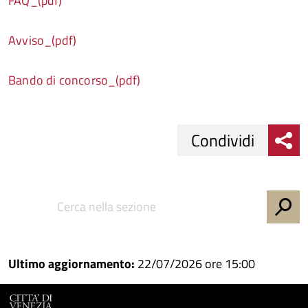
FAQ_(pdf)
Avviso_(pdf)
Bando di concorso_(pdf)
Condividi
Condividi
Condividi
su
Facebook
Condividi
su
Condividi
Twitter
su
Ultimo aggiornamento:
22/07/2026 ore 15:00
Google
su