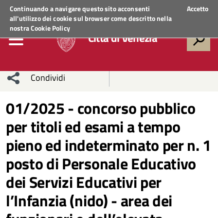
Regione Veneto
ACCEDI AI SERVIZI
Continuando a navigare questo sito acconsenti
Accetto
all'utilizzo dei cookie sul browser come descritto nella
nostra
Cookie Policy
Città di Venezia
Condividi
Condividi
Condividi
01/2025 - concorso pubblico
per titoli ed esami a tempo
sui social
Condividi
su
pieno ed indeterminato per n. 1
network
Facebook
Condividi
su
posto di Personale Educativo
Condividi
Twitter
su
dei Servizi Educativi per
Facebook
su
l’Infanzia (nido) - area dei
Whatsapp