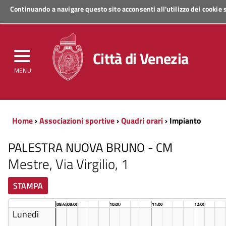
Continuando a navigare questo sito acconsenti all'utilizzo dei cookie
Regione Veneto
Città di Venezia
MENU
Home
›
Associazioni sportive
›
Quadri orari
› Impianto
PALESTRA NUOVA BRUNO - CM
Mestre, Via Virgilio, 1
STAMPA
08:45
09:00
10:00
11:00
12:00
Lunedì