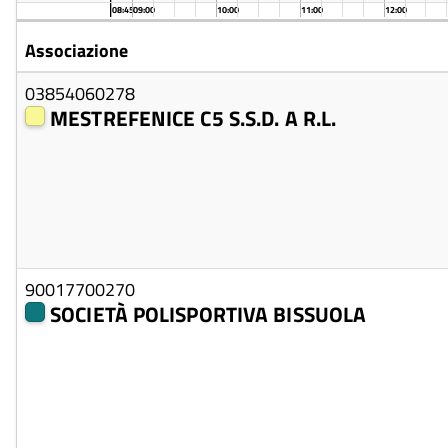
08:45
09:00
10:00
11:00
12:00
Associazione
03854060278
MESTREFENICE C5 S.S.D. A R.L.
90017700270
SOCIETÀ POLISPORTIVA BISSUOLA