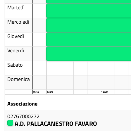
Martedì
Mercoledì
Giovedì
Venerdì
Sabato
Domenica
16:45
17:00
18:00
Associazione
02767000272
A.D. PALLACANESTRO FAVARO