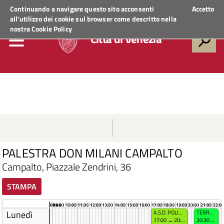
Regione Veneto
ACCEDI AI SERVIZI
Continuando a navigare questo sito acconsenti
Accetto
all'utilizzo dei cookie sul browser come descritto nella
nostra
Cookie Policy
Città di Venezia
PALESTRA DON MILANI CAMPALTO
Campalto, Piazzale Zendrini, 36
STAMPA
08:45
09:00
10:00
11:00
12:00
13:00
14:00
15:00
16:00
17:00
18:00
19:00
20:00
21:00
22:00
Lunedì
A.S.D. POLISPORTIVA VIS
TERRAGLIO VOLLEY
17:00 → 20:00
20:30 → 22:30