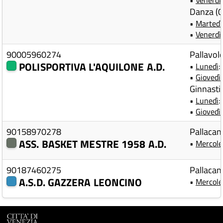
•
Venerdì
Danza (
•
Martedì
•
Venerdì
90005960274
Pallavol
POLISPORTIVA L'AQUILONE A.D.
•
Lunedì
:
•
Giovedì
Ginnasti
•
Lunedì
:
•
Giovedì
90158970278
Pallacan
ASS. BASKET MESTRE 1958 A.D.
•
Mercole
90187460275
Pallacan
A.S.D. GAZZERA LEONCINO
•
Mercole