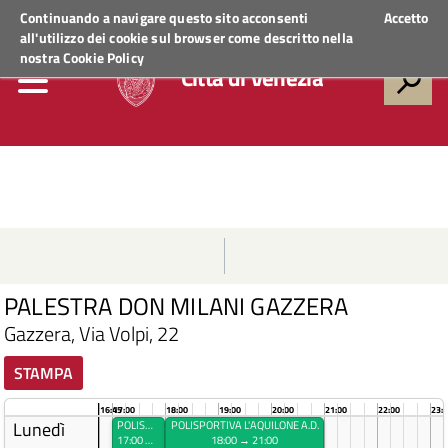
Regione Veneto
ACCEDI AI SERVIZI
Continuando a navigare questo sito acconsenti
Accetto
all'utilizzo dei cookie sul browser come descritto nella
nostra
Cookie Policy
Città di Venezia
PALESTRA DON MILANI GAZZERA
Gazzera, Via Volpi, 22
STAMPA
16:45
17:00
18:00
19:00
20:00
21:00
22:00
23:
Lunedì
POLISPORTIVA L'AQUILONE A.D.
POLISPORTIVA L'AQUILONE A.D.
17:00 → 18:00
18:00 → 21:00