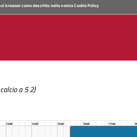
 sul browser come descritto nella nostra
Cookie Policy
alcio a 5 2)
13:00
14:00
15:00
16:00
17:00
1