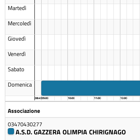
Martedì
Mercoledì
Giovedì
Venerdì
Sabato
Domenica
08:45
09:00
10:00
11:00
12:00
Associazione
03470430277
A.S.D. GAZZERA OLIMPIA CHIRIGNAGO