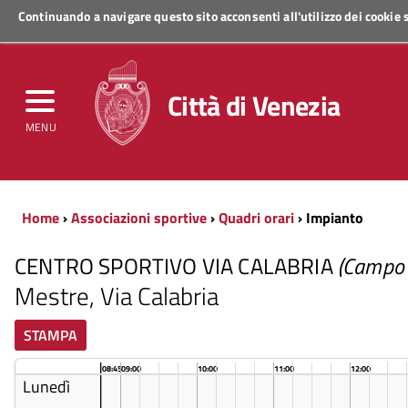
Continuando a navigare questo sito acconsenti all'utilizzo dei cookie
Regione Veneto
Città di Venezia
MENU
Home
›
Associazioni sportive
›
Quadri orari
› Impianto
CENTRO SPORTIVO VIA CALABRIA
(Campo c
Mestre, Via Calabria
STAMPA
08:45
09:00
10:00
11:00
12:00
Lunedì