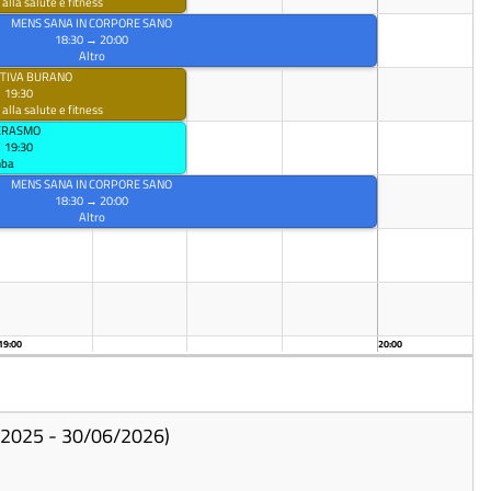
 alla salute e fitness
MENS SANA IN CORPORE SANO
18:30 → 20:00
Altro
RTIVA BURANO
 19:30
 alla salute e fitness
. ERASMO
 19:30
mba
MENS SANA IN CORPORE SANO
18:30 → 20:00
Altro
19:00
20:00
09/2025 - 30/06/2026)