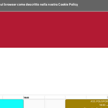
 sul browser come descritto nella nostra
Cookie Policy
18:00
ASS. POLISPO
18:30 →