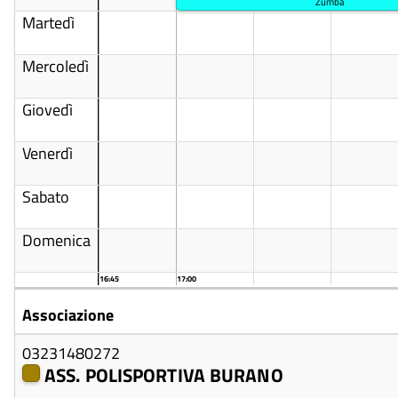
Zumba
Martedì
Mercoledì
Giovedì
Venerdì
Sabato
Domenica
16:45
17:00
Associazione
03231480272
ASS. POLISPORTIVA BURANO