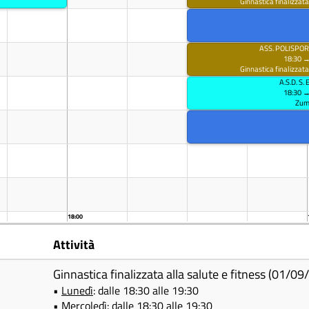
Ginnastica finalizzata
ASS. POLISPO
18:30 →
Ginnastica finalizzata
A.S.D. S
18:30 →
Zu
18:00
Attività
Ginnastica finalizzata alla salute e fitness (01/
•
Lunedì
: dalle 18:30 alle 19:30
•
Mercoledì
: dalle 18:30 alle 19:30