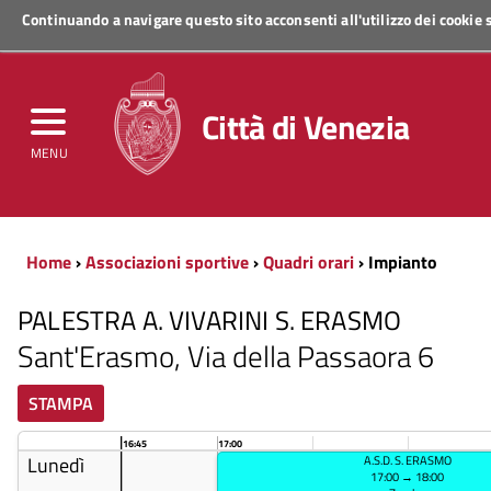
Continuando a navigare questo sito acconsenti all'utilizzo dei cookie
Regione Veneto
Città di Venezia
MENU
Home
›
Associazioni sportive
›
Quadri orari
› Impianto
PALESTRA A. VIVARINI S. ERASMO
Sant'Erasmo, Via della Passaora 6
STAMPA
16:45
17:00
Lunedì
A.S.D. S. ERASMO
17:00 → 18:00