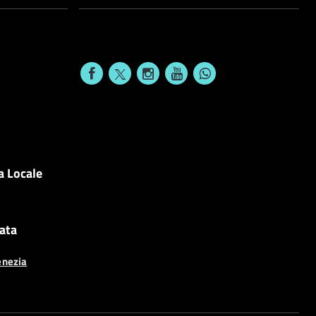
a Locale
cata
enezia