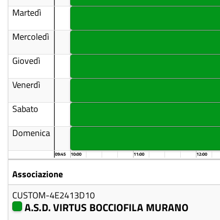
Martedì
Mercoledì
Giovedì
Venerdì
Sabato
Domenica
09:45
10:00
11:00
12:00
Associazione
CUSTOM-4E2413D10
A.S.D. VIRTUS BOCCIOFILA MURANO