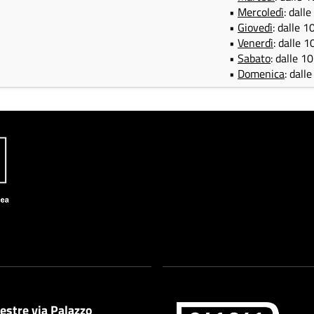
•
Mercoledì
: dall
•
Giovedì
: dalle 1
•
Venerdì
: dalle 1
•
Sabato
: dalle 1
•
Domenica
: dall
estre via Palazzo