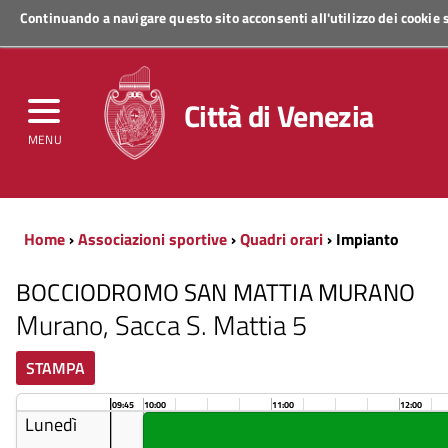
Continuando a navigare questo sito acconsenti all'utilizzo dei cookie
Regione Veneto
Città di Venezia
MENU
Home
›
Associazioni sportive
›
Quadri orari
› Impianto
BOCCIODROMO SAN MATTIA MURANO
Murano, Sacca S. Mattia 5
STAMPA
09:45
10:00
11:00
12:00
Lunedì