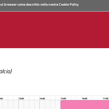
 sul browser come descritto nella nostra
Cookie Policy
lcio)
:00
13:00
14:00
15:00
16:00
17:00