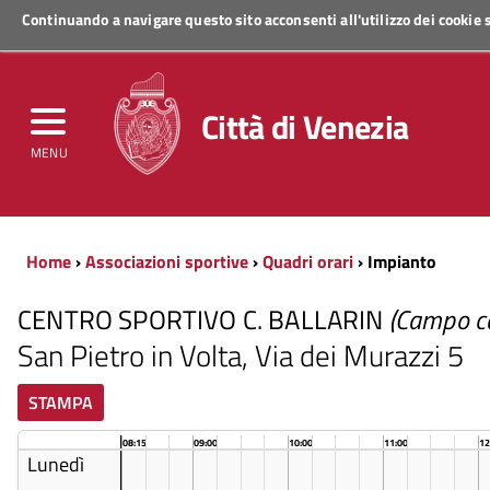
Continuando a navigare questo sito acconsenti all'utilizzo dei cookie
Regione Veneto
Città di Venezia
MENU
Home
›
Associazioni sportive
›
Quadri orari
› Impianto
CENTRO SPORTIVO C. BALLARIN
(Campo ca
San Pietro in Volta, Via dei Murazzi 5
STAMPA
08:15
09:00
10:00
11:00
12
Lunedì