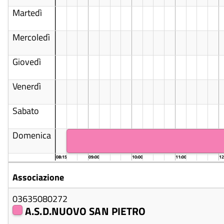
Martedì
Mercoledì
Giovedì
Venerdì
Sabato
Domenica
08:15
09:00
10:00
11:00
12
Associazione
03635080272
A.S.D.NUOVO SAN PIETRO