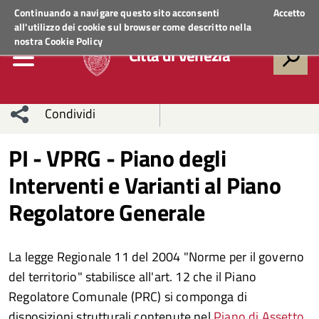
Regione Veneto
ACCEDI AI SERVIZI
Continuando a navigare questo sito acconsenti
Accetto
all'utilizzo dei cookie sul browser come descritto nella
nostra
Cookie Policy
Città di Venezia
Condividi
Condividi
Condividi
PI - VPRG - Piano degli
Interventi e Varianti al Piano
sui social
Condividi
su
Regolatore Generale
network
Facebook
Condividi
su
Condividi
Twitter
su
La legge Regionale 11 del 2004 "Norme per il governo
del territorio" stabilisce all'art. 12 che il Piano
Facebook
su
Regolatore Comunale (PRC) si componga di
Whatsapp
disposizioni strutturali contenute nel
Piano di Assetto