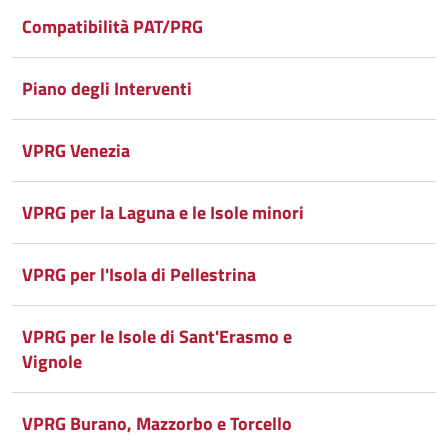
Facebook
Condividi
su
Compatibilità PAT/PRG
Condividi
Twitter
su
Google
su
Piano degli Interventi
Whatsapp
Plus
VPRG Venezia
VPRG per la Laguna e le Isole minori
VPRG per l'Isola di Pellestrina
VPRG per le Isole di Sant'Erasmo e
Vignole
VPRG Burano, Mazzorbo e Torcello