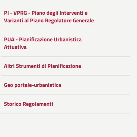
Facebook
Condividi
su
PI - VPRG - Piano degli Interventi e
Twitter
su
Varianti al Piano Regolatore Generale
Google
PUA - Pianificazione Urbanistica
Plus
Attuativa
Altri Strumenti di Pianificazione
Geo portale-urbanistica
Storico Regolamenti