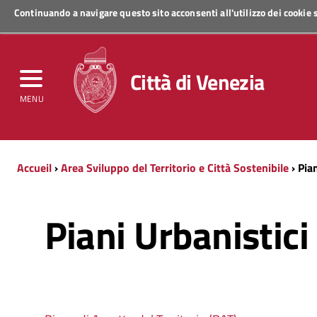
Continuando a navigare questo sito acconsenti all'utilizzo dei cookie
Regione Veneto
Città di Venezia
MENU
Accueil
›
Area Sviluppo del Territorio e Città Sostenibile
› Pian
Piani Urbanistici