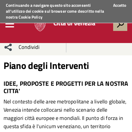
Regione Veneto
ACCEDI AI SERVIZI
Continuando a navigare questo sito acconsenti
Accetto
all'utilizzo dei cookie sul browser come descritto nella
nostra
Cookie Policy
Città di Venezia
Condividi
Condividi
Condividi
Piano degli Interventi
sui social
Condividi
su
IDEE, PROPOSTE E PROGETTI PER LA NOSTRA
network
Facebook
Condividi
su
CITTA'
Condividi
Twitter
su
Nel contesto delle aree metropolitane a livello globale,
Venezia intende collocarsi nello scenario delle
Facebook
su
maggiori città europee e mondiali. Il punto di forza in
questa sfida è l'unicum veneziano, un territorio
Whatsapp