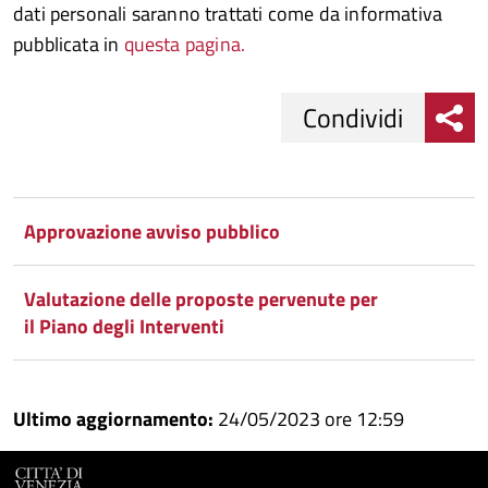
dati personali saranno trattati come da informativa
pubblicata in
questa pagina.
Condividi
Condividi
Condividi
su
Approvazione avviso pubblico
Facebook
Condividi
su
Valutazione delle proposte pervenute per
Condividi
Twitter
su
il Piano degli Interventi
Google
su
Whatsapp
Plus
Ultimo aggiornamento:
24/05/2023 ore 12:59