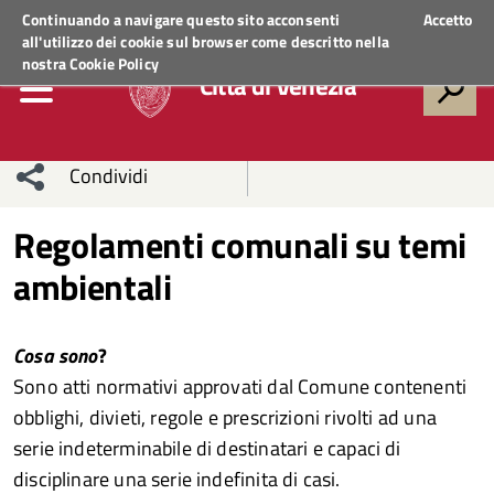
Regione Veneto
ACCEDI AI SERVIZI
Continuando a navigare questo sito acconsenti
Accetto
all'utilizzo dei cookie sul browser come descritto nella
nostra
Cookie Policy
Città di Venezia
Condividi
Condividi
Condividi
Regolamenti comunali su temi
ambientali
sui social
Condividi
su
network
Facebook
Condividi
su
Cosa sono
?
Condividi
Twitter
su
Sono atti normativi approvati dal Comune contenenti
obblighi, divieti, regole e prescrizioni rivolti ad una
Facebook
su
serie indeterminabile di destinatari e capaci di
disciplinare una serie indefinita di casi.
Whatsapp