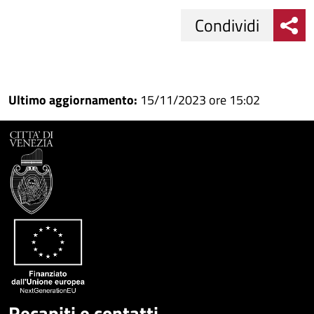
Condividi
Condividi
Condividi
su
Ultimo aggiornamento:
15/11/2023 ore 15:02
Facebook
Condividi
su
Condividi
Twitter
su
Google
su
Whatsapp
Plus
Recapiti e contatti