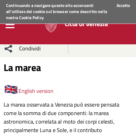
Regione Veneto
ACCEDI AI SERVIZI
Continuando a navigare questo sito acconsenti
Accetto
all'utilizzo dei cookie sul browser come descritto nella
nostra
Cookie Policy
Città di Venezia
Condividi
Condividi
Condividi
La marea
sui social
Condividi
su
network
Facebook
Condividi
su
English version
Condividi
Twitter
su
La marea osservata a Venezia può essere pensata
come la somma di due componenti: la marea
Facebook
su
astronomica, correlata al moto dei corpi celesti,
principalmente Luna e Sole, e il contributo
Whatsapp