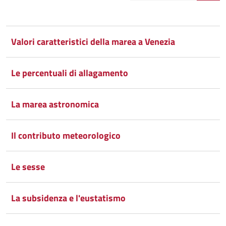
Condividi
Condividi
su
Valori caratteristici della marea a Venezia
Facebook
Condividi
su
Le percentuali di allagamento
Condividi
Twitter
su
Google
su
La marea astronomica
Whatsapp
Plus
Il contributo meteorologico
Le sesse
La subsidenza e l'eustatismo