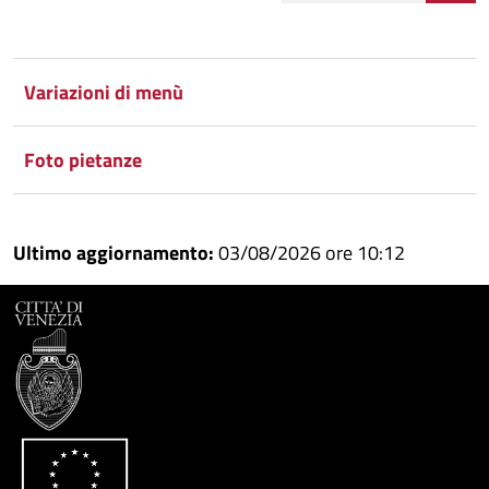
Condividi
Condividi
su
Variazioni di menù
Facebook
Condividi
su
Foto pietanze
Condividi
Twitter
su
Google
su
Ultimo aggiornamento:
03/08/2026 ore 10:12
Whatsapp
Plus