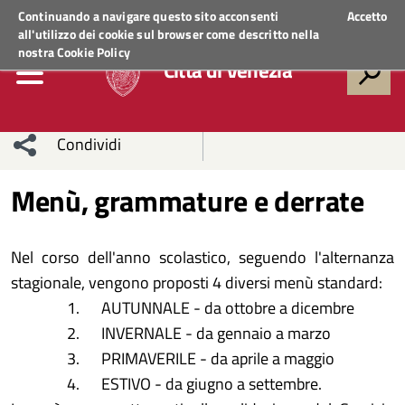
Regione Veneto
ACCEDI AI SERVIZI
Continuando a navigare questo sito acconsenti
Accetto
all'utilizzo dei cookie sul browser come descritto nella
nostra
Cookie Policy
Città di Venezia
Condividi
Condividi
Condividi
Menù, grammature e derrate
sui social
Condividi
su
Nel corso dell'anno scolastico, seguendo l'alternanza
network
Facebook
Condividi
su
stagionale, vengono proposti 4 diversi menù standard:
AUTUNNALE - da ottobre a dicembre
Condividi
Twitter
su
INVERNALE - da gennaio a marzo
Facebook
su
PRIMAVERILE - da aprile a maggio
ESTIVO - da giugno a settembre.
Whatsapp