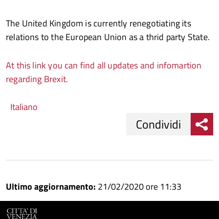
The United Kingdom is currently renegotiating its
relations to the European Union as a thrid party State.
At this link you can find all updates and infomartion
regarding Brexit.
Italiano
Condividi
Condividi
Condividi
su
Ultimo aggiornamento:
21/02/2020 ore 11:33
Facebook
Condividi
su
Condividi
Twitter
su