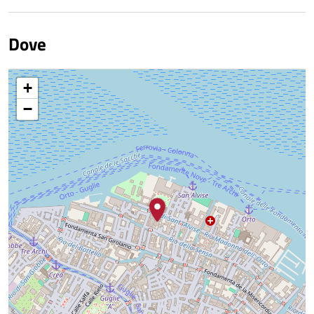
Dove
+
−