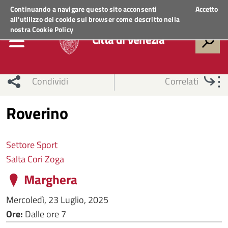
Regione Veneto
ACCEDI AI SERVIZI
Continuando a navigare questo sito acconsenti
Accetto
all'utilizzo dei cookie sul browser come descritto nella
nostra
Cookie Policy
Città di Venezia
Condividi
Correlati
Roverino
Settore Sport
Salta Cori Zoga
Marghera
Mercoledì, 23 Luglio, 2025
Ore:
Dalle ore 7