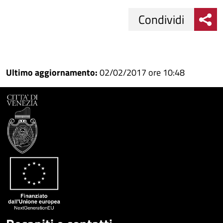
Condividi
Condividi
Condividi
su
Ultimo aggiornamento:
02/02/2017 ore 10:48
Facebook
Condividi
su
Condividi
Twitter
su
Google
su
Whatsapp
Plus