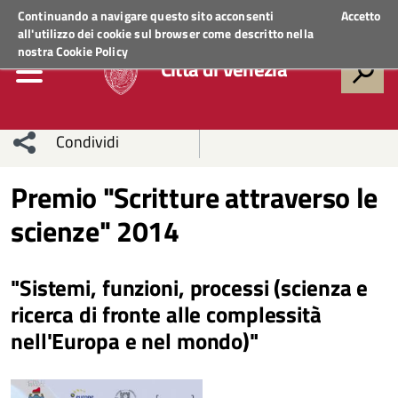
Regione Veneto
ACCEDI AI SERVIZI
Continuando a navigare questo sito acconsenti
Accetto
all'utilizzo dei cookie sul browser come descritto nella
nostra
Cookie Policy
Città di Venezia
Condividi
Condividi
Condividi
Premio "Scritture attraverso le
scienze" 2014
sui social
Condividi
su
network
Facebook
Condividi
su
"Sistemi, funzioni, processi (scienza e
Condividi
Twitter
su
ricerca di fronte alle complessità
nell'Europa e nel mondo)"
Facebook
su
Whatsapp