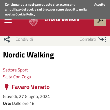
Regione Veneto
ACCEDI AI SERVIZI
Continuando a navigare questo sito acconsenti
Accetto
all'utilizzo dei cookie sul browser come descritto nella
nostra
Cookie Policy
Città di Venezia
Condividi
Correlati
Nordic Walking
Settore Sport
Salta Cori Zoga
Favaro Veneto
Giovedì, 27 Giugno, 2024
Ore:
Dalle ore 18