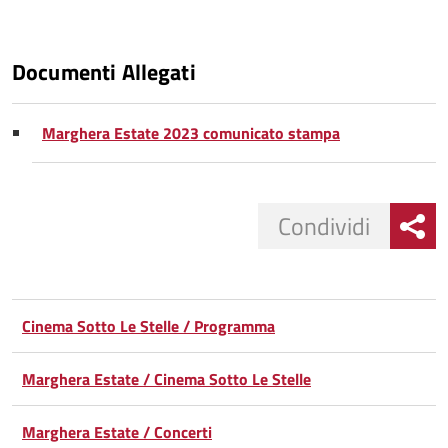
Documenti Allegati
Marghera Estate 2023 comunicato stampa
Condividi
Condividi
Condividi
su
Cinema Sotto Le Stelle / Programma
Facebook
Condividi
su
Marghera Estate / Cinema Sotto Le Stelle
Condividi
Twitter
su
Marghera Estate / Concerti