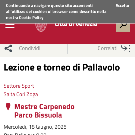
Regione Veneto
ACCEDI AI SERVIZI
Continuando a navigare questo sito acconsenti
Accetto
all'utilizzo dei cookie sul browser come descritto nella
nostra
Cookie Policy
Città di Venezia
Condividi
Correlati
Lezione e torneo di Pallavolo
Settore Sport
Salta Cori Zoga
Mestre Carpenedo
Parco Bissuola
Mercoledì, 18 Giugno, 2025