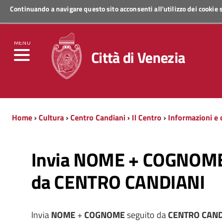
Continuando a navigare questo sito acconsenti all'utilizzo dei cookie
Regione Veneto
MENU
Città di Venezia
Home
›
Cultura
›
Centro Candiani
›
Il Centro
›
Informazioni e c
Invia NOME + COGNOME
da CENTRO CANDIANI
Invia
NOME
+
COGNOME
seguito da
CENTRO CAND