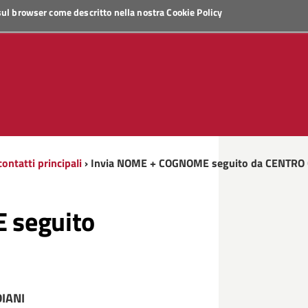
 sul browser come descritto nella nostra
Cookie Policy
ontatti principali
› Invia NOME + COGNOME seguito da CENTRO
 seguito
IANI