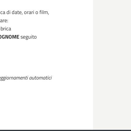
a di date, orari o film,
are:
ubrica
OGNOME
seguito
aggiornamenti automatici