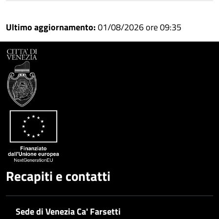
Condividi
Twitter
su
Google
su
Ultimo aggiornamento:
01/08/2026 ore 09:35
Whatsapp
Plus
Recapiti e contatti
Sede di Venezia Ca' Farsetti