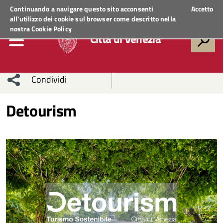
Regione Veneto
ACCEDI AI SERVIZI
Continuando a navigare questo sito acconsenti
Accetto
all'utilizzo dei cookie sul browser come descritto nella
nostra
Cookie Policy
Città di Venezia
Condividi
Condividi
Condividi
Detourism
sui social
Condividi
su
network
Facebook
Condividi
su
Condividi
Twitter
su
Facebook
su
Whatsapp