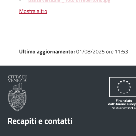
Danza verticale _ foto di repertorio.jpg
Mostra altro
Danza verticale _ foto di repertorio_.jpg
Ultimo aggiornamento:
01/08/2025 ore 11:53
Recapiti e contatti