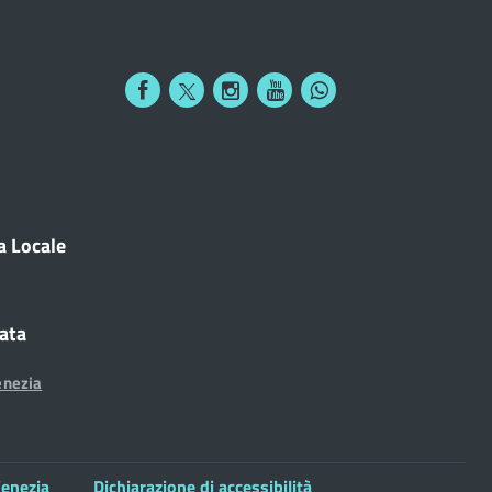
a Locale
cata
enezia
enezia
Dichiarazione di accessibilità