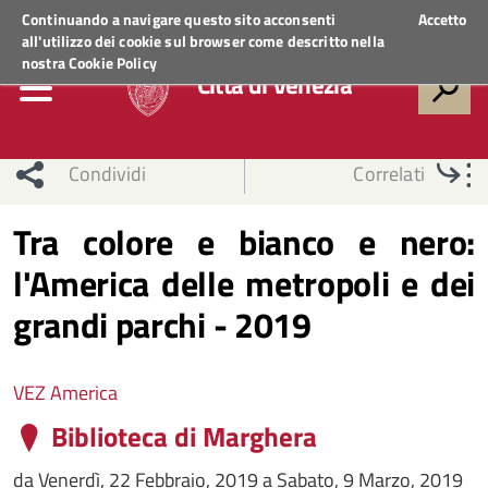
Regione Veneto
ACCEDI AI SERVIZI
Continuando a navigare questo sito acconsenti
Accetto
all'utilizzo dei cookie sul browser come descritto nella
nostra
Cookie Policy
Città di Venezia
Condividi
Correlati
Tra colore e bianco e nero:
l'America delle metropoli e dei
grandi parchi - 2019
VEZ America
Biblioteca di Marghera
da
Venerdì, 22 Febbraio, 2019
a
Sabato, 9 Marzo, 2019