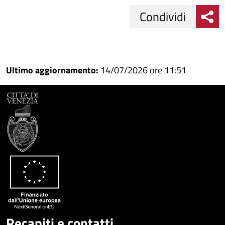
Condividi
Condividi
Condividi
su
Ultimo aggiornamento:
14/07/2026 ore 11:51
Facebook
Condividi
su
Condividi
Twitter
su
Google
su
Whatsapp
Plus
Recapiti e contatti