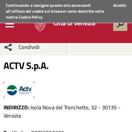
Regione Veneto
ACCEDI AI SERVIZI
Continuando a navigare questo sito acconsenti
Accetto
all'utilizzo dei cookie sul browser come descritto nella
nostra
Cookie Policy
Città di Venezia
Condividi
Condividi
Condividi
ACTV S.p.A.
sui social
Condividi
su
network
Facebook
Condividi
su
Condividi
Twitter
su
INDIRIZZO:
Isola Nova del Tronchetto, 32 - 30135 -
Facebook
su
Venezia
Whatsapp