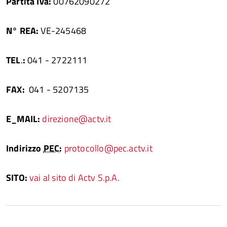
Partita Iva:
00762090272
N° REA:
VE-245468
TEL
.
:
041 - 2722111
FAX:
041 - 5207135
E_MAIL:
direzione@actv.it
Indirizzo
PEC
:
protocollo@pec.actv.it
SITO:
vai al sito di Actv S.p.A.