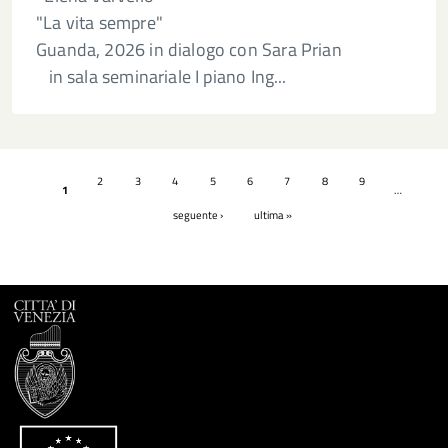
"La vita sempre"
Guanda, 2026 in dialogo con Sara Prian
in sala seminariale I piano Ing...
Pagine
2
3
4
5
6
7
8
9
1
…
seguente ›
ultima »