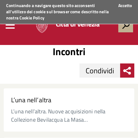
Regione Veneto
ACCEDI AI SERVIZI
Continuando a navigare questo sito acconsenti
Accetto
all'utilizzo dei cookie sul browser come descritto nella
nostra
Cookie Policy
Città di Venezia
Incontri
Condividi
L’una nell’altra
L’una nell’altra. Nuove acquisizioni nella
Collezione Bevilacqua La Masa...