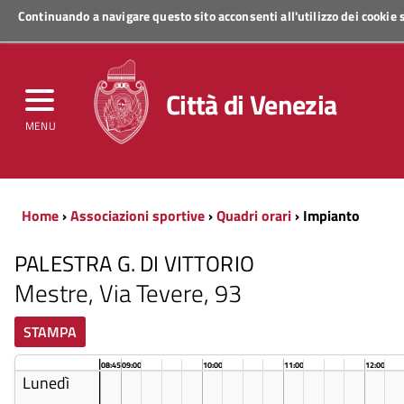
Continuando a navigare questo sito acconsenti all'utilizzo dei cookie
Regione Veneto
Città di Venezia
MENU
Home
›
Associazioni sportive
›
Quadri orari
› Impianto
PALESTRA G. DI VITTORIO
Mestre, Via Tevere, 93
STAMPA
08:45
09:00
10:00
11:00
12:00
Lunedì