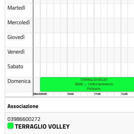
Martedì
Mercoledì
Giovedì
Venerdì
Sabato
Domenica
TERRAGLIO VOLLEY
09:00 → 13:00
(CAMPIONATO)
Pallavolo
08:45
09:00
10:00
11:00
12:00
Associazione
03986600272
TERRAGLIO VOLLEY