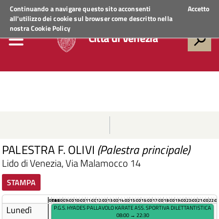
Regione Veneto
ACCEDI AI SERVIZI
Continuando a navigare questo sito acconsenti
Accetto
all'utilizzo dei cookie sul browser come descritto nella
nostra
Cookie Policy
Città di Venezia
PALESTRA F. OLIVI
(Palestra principale)
Lido di Venezia, Via Malamocco 14
STAMPA
07:45
08:00
09:00
10:00
11:00
12:00
13:00
14:00
15:00
16:00
17:00
18:00
19:00
20:00
21:00
22:0
Lunedì
P.G.S. HYADES PALLAVOLO KARATE ASS. SPORTIVA DILETTANTISTICA
08:00 → 22:30