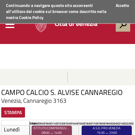
Regione Veneto
ACCEDI AI SERVIZI
Continuando a navigare questo sito acconsenti
Accetto
all'utilizzo dei cookie sul browser come descritto nella
nostra
Cookie Policy
Città di Venezia
CAMPO CALCIO S. ALVISE CANNAREGIO
Venezia, Cannaregio 3163
STAMPA
07:45
08:00
09:00
10:00
11:00
12:00
13:00
14:00
15:00
16:00
17:00
18:00
19:00
20:00
21:00
22:00
23
Lunedì
ISTITUTO COMPRENSIVO S. GIROLAMO
A.S.D. PRO VENEZIA
08:00 → 14:00
15:30 → 23:00