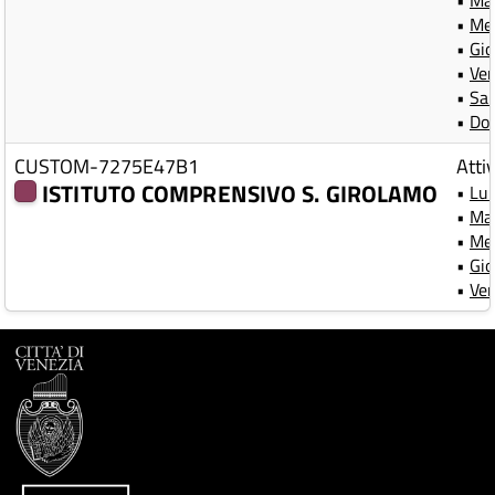
•
Mar
•
Mer
•
Gio
•
Ven
•
Sa
•
Do
CUSTOM-7275E47B1
Atti
ISTITUTO COMPRENSIVO S. GIROLAMO
•
Lun
•
Mar
•
Mer
•
Gio
•
Ven