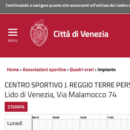
Continuando a navigare questo sito acconsenti all'utilizzo dei cookie
Regione Veneto
Città di Venezia
MENU
Home
›
Associazioni sportive
›
Quadri orari
› Impianto
CENTRO SPORTIVO J. REGGIO TERRE PE
Lido di Venezia, Via Malamocco 74
STAMPA
08:15
09:00
10:00
11:00
Lunedì