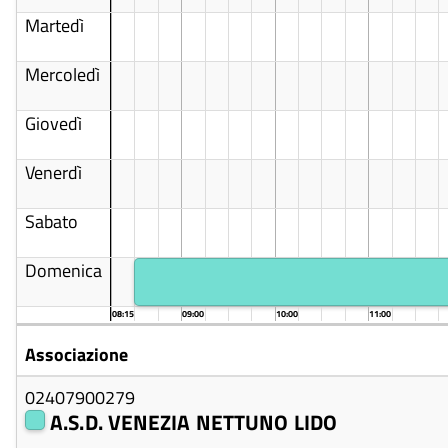
Martedì
Mercoledì
Giovedì
Venerdì
Sabato
Domenica
08:15
09:00
10:00
11:00
Associazione
02407900279
A.S.D. VENEZIA NETTUNO LIDO